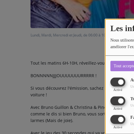
Les in
Lundi, Mardi, Mercredi et Jeudi, de 06:00 à 10:00
Nous utilisons
améliorer l'ex
Tout les matins 6H-10H, réveillez-vous avec toute l
Tout accept
BONNNNNJJJOUUUUUUURRRRR !
A
Ut
Si vous découvrez l'émission, sachez que vous allez 
Activé
voiture !
T
Ut
Avec Bruno Guillon & Christina & Pino & Karina & Ma
Activé
comme le dis si bien Bruno, vous sort du lit avec 
F
larmes (Mais de joie).
Ut
Activé
Avec le jeu des 30 secondes qui va vous rendre co