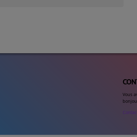
CON
Vous a
bonjou
Contac