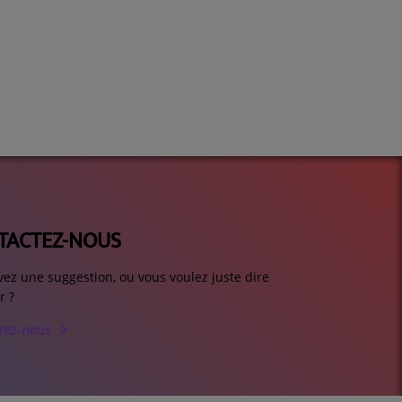
TACTEZ-NOUS
vez une suggestion, ou vous voulez juste dire
r ?
tez-nous