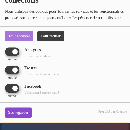
Se connecter
Nous utilisons des cookies pour fournir les services et les fonctionnalités
Mot de passe oublié ?
proposés sur notre site et pour améliorer l'expérience de nos utilisateurs.
Tout accepter
Tout refuser
Analytics
Utilisation: Analyse
Activé
Twitter
Utilisation: Fonctionnalité
Activé
Facebook
Utilisation: Fonctionnalité
Activé
Propulsé par Orejime
Sauvegarder