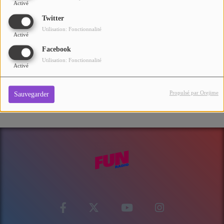
Activé
Du lundi au vendredi
Twitter
Utilisation: Fonctionnalité
Voir plus
Activé
Facebook
Utilisation: Fonctionnalité
Activé
Propulsé par Orejime
Sauvegarder