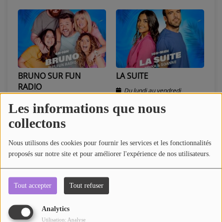
BRUNO SUR FUN
LA SUITE
RADIO
Du lundi au vendredi
Par Bruno Guillon,
Les informations que nous
Christina Guilloton
collectons
Le Lundi, Mardi, Mercredi et Jeudi
Nous utilisons des cookies pour fournir les services et les fonctionnalités
proposés sur notre site et pour améliorer l'expérience de nos utilisateurs.
Tout accepter
Tout refuser
Analytics
OLIVIER
Utilisation: Analyse