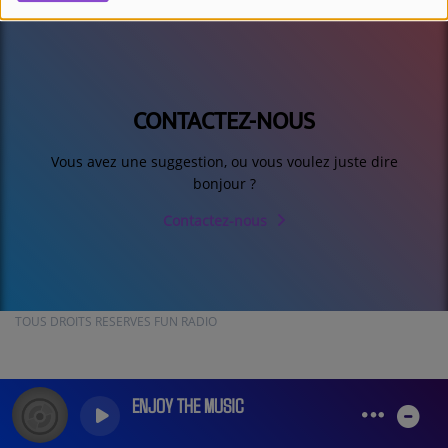
CONTACTEZ-NOUS
Vous avez une suggestion, ou vous voulez juste dire
bonjour ?
Contactez-nous
TOUS DROITS RESERVES FUN RADIO
ENJOY THE MUSIC