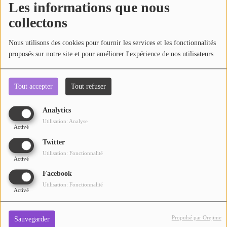
Les informations que nous
collectons
Oups, vous avez
Nous utilisons des cookies pour fournir les services et les fonctionnalités
rencontré une erreur.
proposés sur notre site et pour améliorer l'expérience de nos utilisateurs.
Il semble que la page que vous recherchez n’existe plus.
Tout accepter
Tout refuser
Analytics
Utilisation: Analyse
Activé
Twitter
Utilisation: Fonctionnalité
Activé
Facebook
Utilisation: Fonctionnalité
Activé
Propulsé par Orejime
Sauvegarder